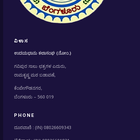
ವಿಳಾಸ
ಉದಯಭಾನು ಕಲಾಸಂಘ (ನೋಂ.)
ಗವಿಪುರ ಸಾಲು ಛತ್ರಗಳ ಎದುರು,
ರಾಮಕೃಷ್ಣ ಮಠ ಬಡಾವಣೆ,
ಕೆಂಪೇಗೌಡನಗರ,
ಬೆಂಗಳೂರು –
560 019
PHONE
ದೂರವಾಣಿ :
(IN) 080
26609343