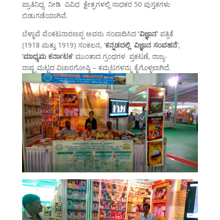
ಪ್ರಾತಿನಿಧ್ಯ ನೀಡಿ ವಿವಿಧ ಕ್ಷೇತ್ರಗಳಲ್ಲಿ ಸಾಧಕರ 50 ಪುಸ್ತಕಗಳು
ಬಿಡುಗಡೆಯಾಗಿವೆ.
ಬೆಳ್ಳಾವೆ ವೆಂಕಟನಾರಣಪ್ಪ ಅವರು ಸಂಪಾದಿಸಿದ
‘ವಿಜ್ಞಾನ’
ಪತ್ರಿಕೆ
(1918 ಮತ್ತು 1919) ಸಂಕಲನ, ‘
ಕನ್ನಡದಲ್ಲಿ ವಿಜ್ಞಾನ ಸಂವಹನೆ
‘,
‘
ಮಾಧ್ಯಮ ಕರ್ನಾಟಕ
‘ ಮುಂತಾದ ಗ್ರಂಥಗಳ ಪ್ರಕಟಣೆ, ರಾಜ್ಯ-
ರಾಷ್ಟ್ರಮಟ್ಟದ ವಿಚಾರಗೋಷ್ಠಿ – ಕಮ್ಮಟಗಳನ್ನು ಕೈಗೊಳ್ಳಲಾಗಿದೆ.