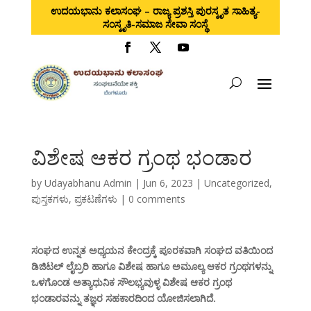
ಉದಯಭಾನು ಕಲಾಸಂಘ – ರಾಜ್ಯ ಪ್ರಶಸ್ತಿ ಪುರಸ್ಕೃತ ಸಾಹಿತ್ಯ-
ಸಂಸ್ಕೃತಿ-ಸಮಾಜ ಸೇವಾ ಸಂಸ್ಥೆ
ವಿಶೇಷ ಆಕರ ಗ್ರಂಥ ಭಂಡಾರ
by
Udayabhanu Admin
|
Jun 6, 2023
|
Uncategorized
,
ಪುಸ್ತಕಗಳು
,
ಪ್ರಕಟಣೆಗಳು
|
0 comments
ಸಂಘದ ಉನ್ನತ ಅಧ್ಯಯನ ಕೇಂದ್ರಕ್ಕೆ ಪೂರಕವಾಗಿ ಸಂಘದ ವತಿಯಿಂದ
ಡಿಜಿಟಲ್ ಲೈಬ್ರರಿ ಹಾಗೂ ವಿಶೇಷ ಹಾಗೂ ಅಮೂಲ್ಯ ಆಕರ ಗ್ರಂಥಗಳನ್ನು
ಒಳಗೊಂಡ ಅತ್ಯಾಧುನಿಕ ಸೌಲಭ್ಯವುಳ್ಳ ವಿಶೇಷ ಆಕರ ಗ್ರಂಥ
ಭಂಡಾರವನ್ನು ತಜ್ಞರ ಸಹಕಾರದಿಂದ ಯೋಜಿಸಲಾಗಿದೆ.