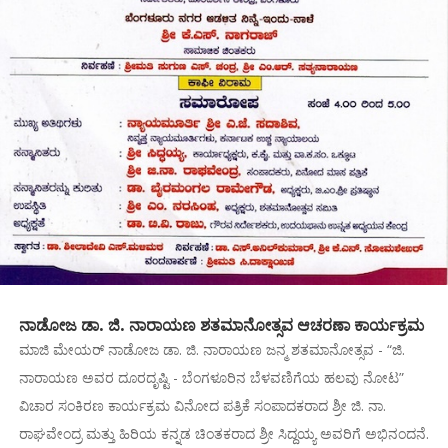
ನಾಡೋಜ ಡಾ. ಜಿ. ನಾರಾಯಣ ಶತಮಾನೋತ್ಸವ ಆಚರಣಾ ಕಾರ್ಯಕ್ರಮ
ಮಾಜಿ ಮೇಯರ್‌ ನಾಡೋಜ ಡಾ. ಜಿ. ನಾರಾಯಣ ಜನ್ಮ ಶತಮಾನೋತ್ಸವ - “ಜಿ.
ನಾರಾಯಣ ಅವರ ದೂರದೃಷ್ಟಿ - ಬೆಂಗಳೂರಿನ ಬೆಳವಣಿಗೆಯ ಹಲವು ನೋಟ”
ವಿಚಾರ ಸಂಕಿರಣ ಕಾರ್ಯಕ್ರಮ ವಿನೋದ ಪತ್ರಿಕೆ ಸಂಪಾದಕರಾದ ಶ್ರೀ ಜಿ. ನಾ.
ರಾಘವೇಂದ್ರ ಮತ್ತು ಹಿರಿಯ ಕನ್ನಡ ಚಿಂತಕರಾದ ಶ್ರೀ ಸಿದ್ದಯ್ಯ ಅವರಿಗೆ ಅಭಿನಂದನೆ.