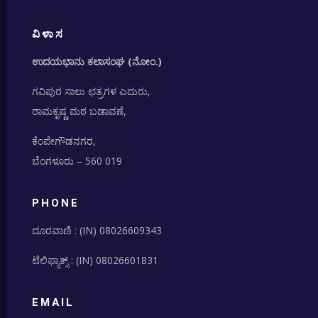
ವಿಳಾಸ
ಉದಯಭಾನು ಕಲಾಸಂಘ (ನೋಂ.)
ಗವಿಪುರ ಸಾಲು ಛತ್ರಗಳ ಎದುರು,
ರಾಮಕೃಷ್ಣ ಮಠ ಬಡಾವಣೆ,
ಕೆಂಪೇಗೌಡನಗರ,
ಬೆಂಗಳೂರು –
560 019
PHONE
ದೂರವಾಣಿ :
(IN) 080
26609343
ಟೆಲಿಫ್ಯಾಕ್ಸ್ : (IN)
080
26601831
EMAIL