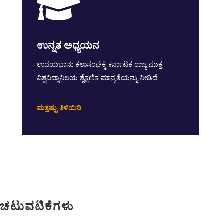

ಉನ್ನತ ಅಧ್ಯಯನ
ಉದಯಭಾನು ಕಲಾಸಂಘಕ್ಕೆ ಕರ್ನಾಟಕ ರಾಜ್ಯ ಮುಕ್ತ
ವಿಶ್ವವಿದ್ಯಾನಿಲಯ ಶೈಕ್ಷಣಿಕ ಮಾನ್ಯತೆಯನ್ನು ನೀಡಿದೆ.
ಮತ್ತಷ್ಟು ತಿಳಿಯಿರಿ
ಚಟುವಟಿಕೆಗಳು