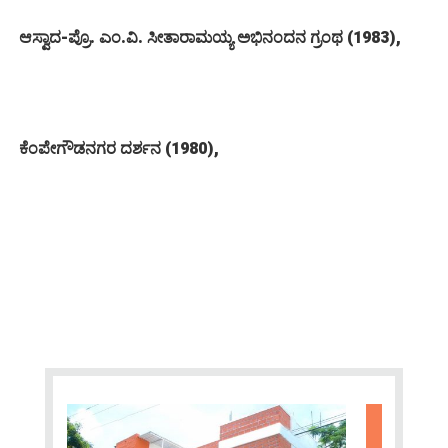
ಆಸ್ವಾದ-ಪ್ರೊ. ಎಂ.ವಿ. ಸೀತಾರಾಮಯ್ಯ ಅಭಿನಂದನ ಗ್ರಂಥ (1983),
ಕೆಂಪೇಗೌಡನಗರ ದರ್ಶನ (1980),