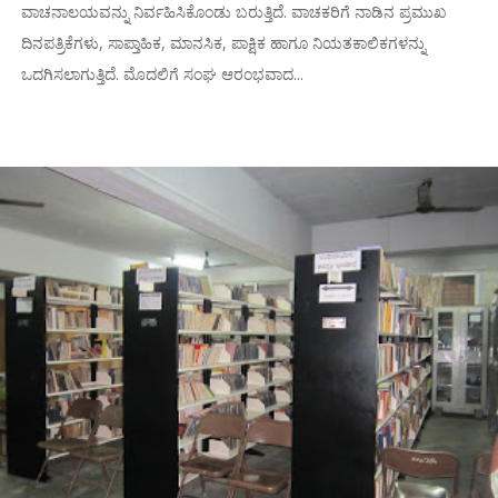
ವಾಚನಾಲಯವನ್ನು ನಿರ್ವಹಿಸಿಕೊಂಡು ಬರುತ್ತಿದೆ. ವಾಚಕರಿಗೆ ನಾಡಿನ ಪ್ರಮುಖ
ದಿನಪತ್ರಿಕೆಗಳು, ಸಾಪ್ತಾಹಿಕ, ಮಾನಸಿಕ, ಪಾಕ್ಷಿಕ ಹಾಗೂ ನಿಯತಕಾಲಿಕಗಳನ್ನು
ಒದಗಿಸಲಾಗುತ್ತಿದೆ. ಮೊದಲಿಗೆ ಸಂಘ ಆರಂಭವಾದ...